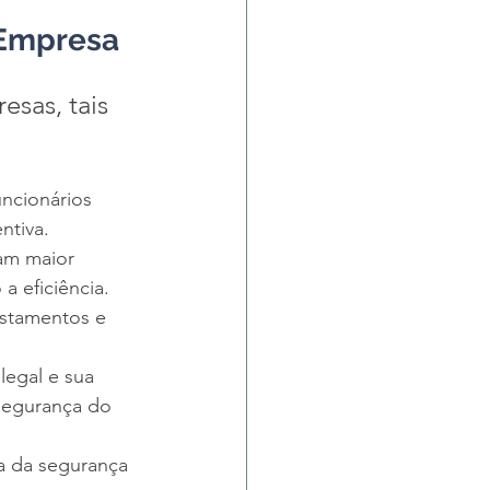
 Empresa
esas, tais 
uncionários 
ntiva.
am maior 
 eficiência.
astamentos e 
legal e sua 
segurança do 
a da segurança 