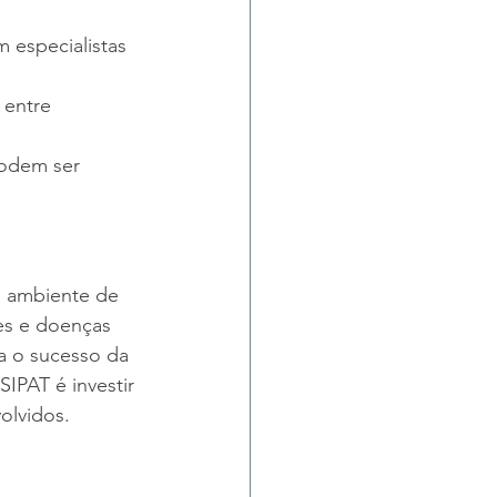
 especialistas 
 entre 
podem ser 
 ambiente de 
es e doenças 
a o sucesso da 
SIPAT é investir 
olvidos.