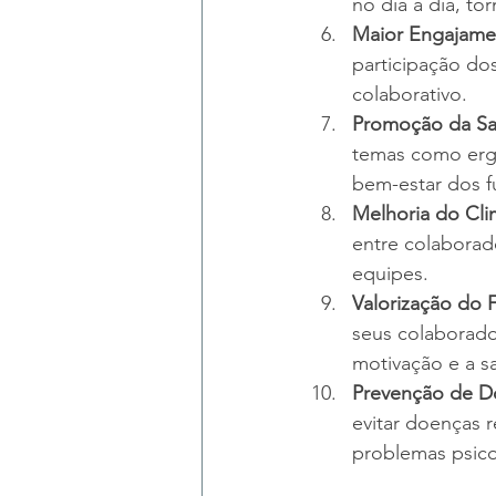
no dia a dia, to
Maior Engajame
participação do
colaborativo.
Promoção da Saú
temas como ergo
bem-estar dos f
Melhoria do Cli
entre colaborad
equipes.
Valorização do 
seus colaborad
motivação e a sa
Prevenção de D
evitar doenças 
problemas psico