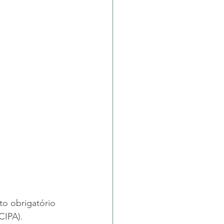
o obrigatório 
IPA). 