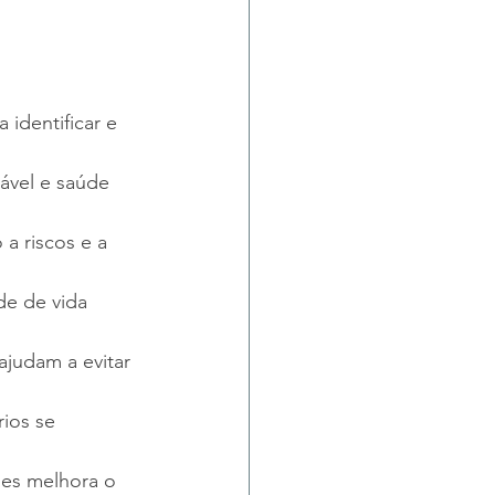
 identificar e 
ável e saúde 
a riscos e a 
de de vida 
judam a evitar 
rios se 
des melhora o 