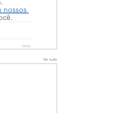
. 
 nossos 
ocê.
Ver tudo