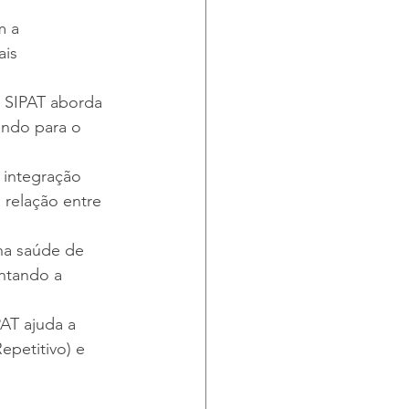
m a 
is 
a SIPAT aborda 
indo para o 
integração 
 relação entre 
na saúde de 
ntando a 
AT ajuda a 
epetitivo) e 