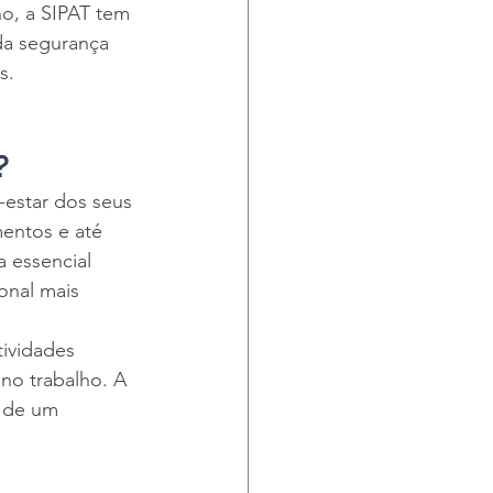
o, a SIPAT tem 
da segurança 
s.
?
estar dos seus 
entos e até 
 essencial 
onal mais 
tividades 
no trabalho. A 
o de um 