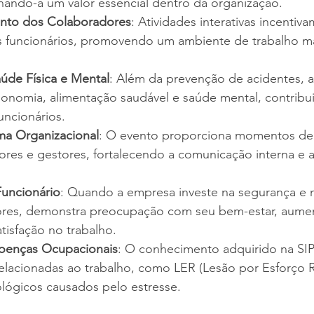
rnando-a um valor essencial dentro da organização.
nto dos Colaboradores
: Atividades interativas incentiva
s funcionários, promovendo um ambiente de trabalho ma
de Física e Mental
: Além da prevenção de acidentes, 
nomia, alimentação saudável e saúde mental, contribu
uncionários.
ma Organizacional
: O evento proporciona momentos de 
ores e gestores, fortalecendo a comunicação interna e a
Funcionário
: Quando a empresa investe na segurança e 
ores, demonstra preocupação com seu bem-estar, aume
tisfação no trabalho.
oenças Ocupacionais
: O conhecimento adquirido na SIP
relacionadas ao trabalho, como LER (Lesão por Esforço R
lógicos causados pelo estresse.