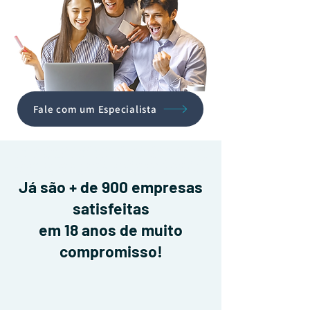
Fale com um Especialista
Massagem para empresas, Quick massage, Quick massagem, Quick massagem empresas, Quick massage empresas, Quick massage para empresas, Quick massagem
para empresas, Quick massage eventos, Quick massagem eventos, massagem sipat, quick massage sipat, quick massagem para sipat, serviços para sipat, serviços
sipat, empresa de sipat, empresa que faz sipat, palestras, palestras para empresas, palestra para empresas, palestra para Sipat, palestras corporativas, palestras empresas,
palestra Sipat, palestras inteligência emocional, palestra NR-1, palestra conscientização, palestra nutrição, palestra para lideres, palestra liderança, palestra comunicação e
comportamento, palestra assédio, palestra assédio moral e sexual, assédio moral, assédio, assédio moral e sexual, palestra assédio moral, NR-1, conformidade NR-1,
adequação NR-1, atualização PGR, serviços NR-1, riscos psicossociais, adequação dos riscos psicossociais, questionário de riscos psicossociais, aplicação de
questionário de riscos psicossociais, conformidade NR-1, serviços para NR-1, empresa que faz adequação de NR-1, nova NR-1, serviços de NR-1, programas de qualidade
de vida e bem-estar para empresas, empresa de saúde e qualidade de vida, mapeamento de saúde, ginástica laboral, blitz ergonômica, AET, orientação nutricional,
orientação ergonômica, saúde mental, palestra de saúde mental, palestra estresse, ansiedade, Burnout, mapeamento de Burnout, palestra ansiedade, estresse, Burnout.
Já são + de 900 empresas
satisfeitas
em 18 anos de muito
compromisso!