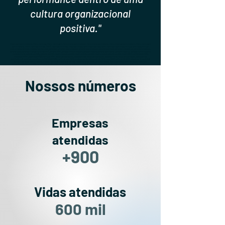
cultura organizacional
positiva."
Massagem para empresas, Quick massage, Quick massagem, Quick massagem empresas, Quick massage empresas, Quick massage para empresas, Quick massagem
para empresas, Quick massage eventos, Quick massagem eventos, massagem sipat, quick massage sipat, quick massagem para sipat, serviços para sipat, serviços
sipat, empresa de sipat, empresa que faz sipat, palestras, palestras para empresas, palestra para empresas, palestra para Sipat, palestras corporativas, palestras empresas,
palestra Sipat, palestras inteligência emocional, palestra NR-1, palestra conscientização, palestra nutrição, palestra para lideres, palestra liderança, palestra comunicação e
comportamento, palestra assédio, palestra assédio moral e sexual, assédio moral, assédio, assédio moral e sexual, palestra assédio moral, NR-1, conformidade NR-1,
adequação NR-1, atualização PGR, serviços NR-1, riscos psicossociais, adequação dos riscos psicossociais, questionário de riscos psicossociais, aplicação de
questionário de riscos psicossociais, conformidade NR-1, serviços para NR-1, empresa que faz adequação de NR-1, nova NR-1, serviços de NR-1, programas de qualidade
de vida e bem-estar para empresas, empresa de saúde e qualidade de vida, mapeamento de saúde, ginástica laboral, blitz ergonômica, AET, orientação nutricional,
orientação ergonômica, saúde mental, palestra de saúde mental, palestra estresse, ansiedade, Burnout, mapeamento de Burnout, palestra ansiedade, estresse, Burnout.
Nossos números
Empresas
atendidas
+900
Vidas atendidas
600 mil