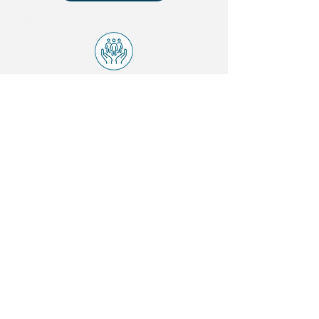
Sipat
Mais de 80 soluções para
deixar a sua Sipat
completa, animada, e
repleta de resultados
positivos.
Saiba mais...
Ginástica