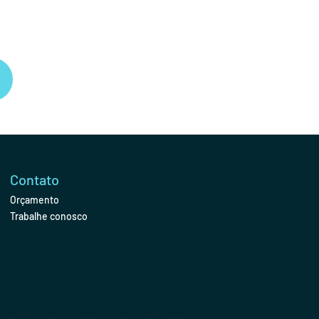
Contato
Orçamento
Trabalhe conosco
, Quick massagem eventos, massagem sipat, quick massage sipat, quick
lestras empresas, palestra Sipat, palestras inteligência emocional, palestra
io, assédio moral e sexual, palestra assédio moral, NR-1, conformidade NR-1,