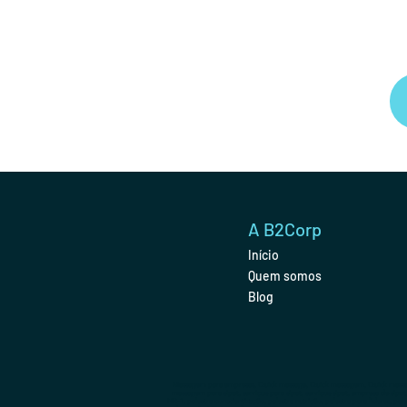
A B2Corp
Início
Quem somos
Blog
Massagem para empresas, Quick massage, Quick massagem, Quick massag
massagem para sipat, serviços para sipat, serviços sipat, empresa de sipat,
NR-1, palestra conscientização, palestra nutrição, palestra para lideres, p