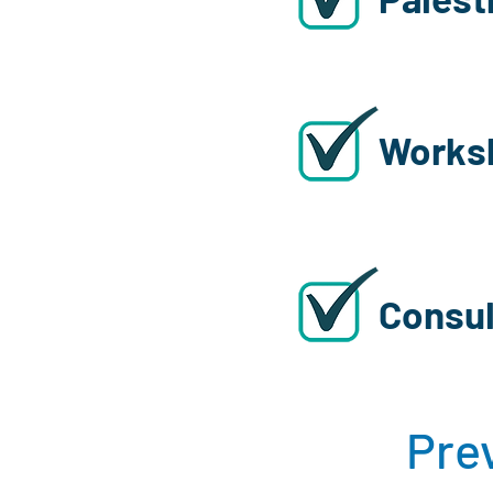
Works
Consul
Pre