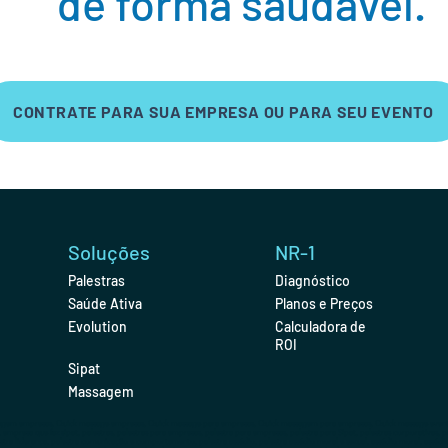
de forma saudável.
CONTRATE PARA SUA EMPRESA OU PARA SEU EVENTO
Soluções
NR-1
Palestras
Diagnóstico
Saúde Ativa
Planos e Preços
Evolution
Calculadora de
ROI
Sipat
Massagem
em empresas, Quick massage empresas, Quick massage para empresas, Quick massagem para empresas, Quick massage eventos
 empresa que faz sipat, palestras, palestras para empresas, palestra para empresas, palestra para Sipat, palestras corporativas, pa
alestra liderança, palestra comunicação e comportamento, palestra assédio, palestra assédio moral e sexual, assédio moral, asséd