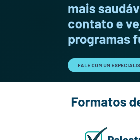
mais saudáv
contato e v
programas f
FALE COM UM ESPECIALI
Formatos de
Palest