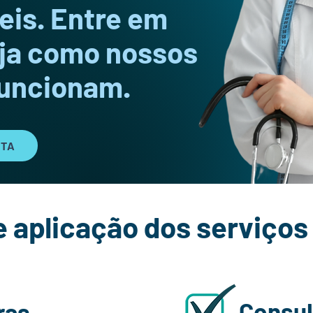
eis. Entre em
eja como nossos
uncionam.
STA
 aplicação dos serviços
Consul
ras