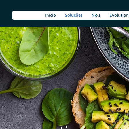
Início
Soluções
NR-1
Evolution