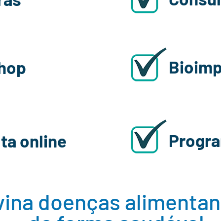
Bioim
hop
Progra
ta online
vina doenças alimenta