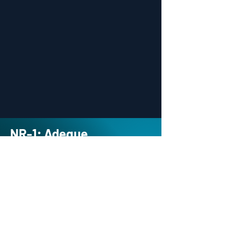
NR-1: Adeque
sua Empresa
com a B2Corp!